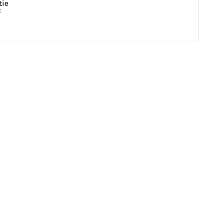
tie
t