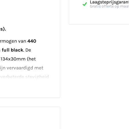
Laagsteprijsgaran
Gratis offerte op maa
s).
ermogen van
440
s
full black
. De
x1134x30mm (het
ijn vervaardigd met
n verbeterde stevigheid
eme
edt ook een verhoogde
itionele panelen.
Dit
 zitten 36 stuks op een