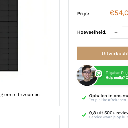
Verko
€54,
Prijs:
Hoeveelheid:
Uitverkoch
Tolgahan Dog
Hulp nodig? C
ng om in te zoomen
Ophalen in ons m
Ter plekke afrekenen
9,8 uit 500+ revie
Service waar je op ku