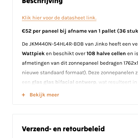
Beschrijving
Klik hier voor de datasheet link.
€52 per paneel bij afname van 1 pallet (36 stuk
De JKM440N-54HL4R-BDB van Jinko heeft een v
Wattpiek
en beschikt over
108 halve cellen
en i
afmetingen van dit zonnepaneel bedragen 1762
nieuwe standaard formaat).
Deze zonnepanelen z
een
glas glas bifacial ontwerp
, wat resulteert i
en bescherming tegen schokken, vocht en extr
Bekijk meer
weersomstandigheden. Het glas/glas ontwerp bi
levensduur en prestaties in vergelijking met trad
paneel heeft een fabrieksgarantie van 25 jaar. Er
Verzend- en retourbeleid
pallet.