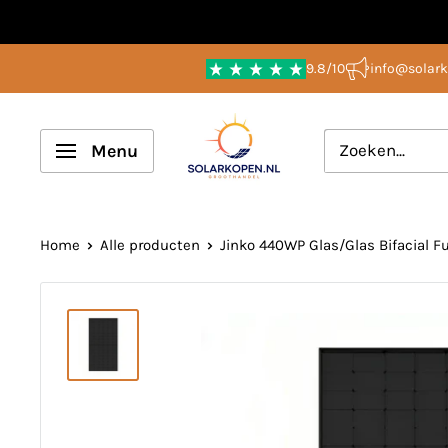
Overslaan
naar
9.8/10
info@solark
inhoud
Solarkopen.nl
Menu
Home
Alle producten
Jinko 440WP Glas/Glas Bifacial Full