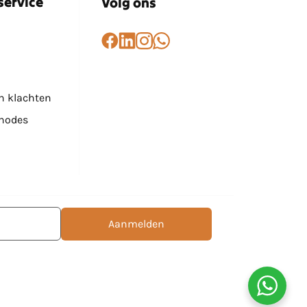
service
Volg ons
n klachten
hodes
Aanmelden