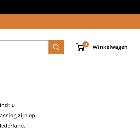
0
Winkelwagen
indt u
assing zijn op
Nederland.