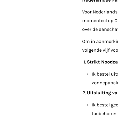
Voor Nederlands
momenteel op 0% 
over de aanschaf
Om in aanmerkin
volgende vijf vo
Strikt Noodza
Ik bestel ui
zonnepanel
Uitsluiting v
Ik bestel ge
toebehoren 