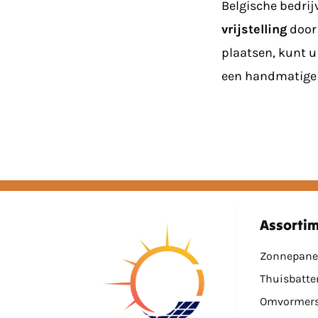
Belgische bedri
vrijstelling
door 
plaatsen, kunt 
een handmatige 
Assorti
Zonnepane
Thuisbatte
Omvormer