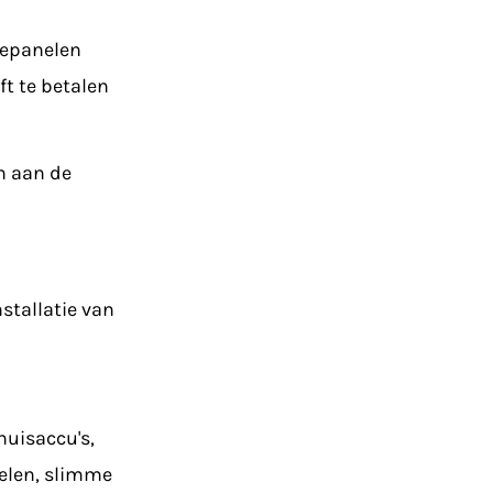
nepanelen
ft te betalen
n aan de
nstallatie van
huisaccu's,
elen, slimme