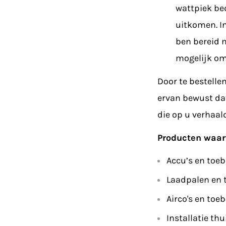
wattpiek be
uitkomen. In
ben bereid 
mogelijk om
Door te bestelle
ervan bewust dat
die op u verhaal
Producten waarv
Accu’s en toe
Laadpalen en 
Airco's en toe
Installatie th