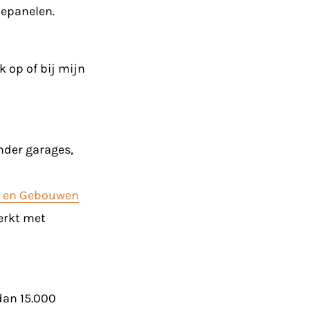
nepanelen.
k op of bij mijn
nder garages,
en en Gebouwen
erkt met
dan 15.000