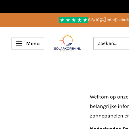
Overslaan
naar
9.8/10
info@solark
inhoud
Solarkopen.nl
Menu
Welkom op onze 
belangrijke info
zonnepanelen en 
Nederlandse Par