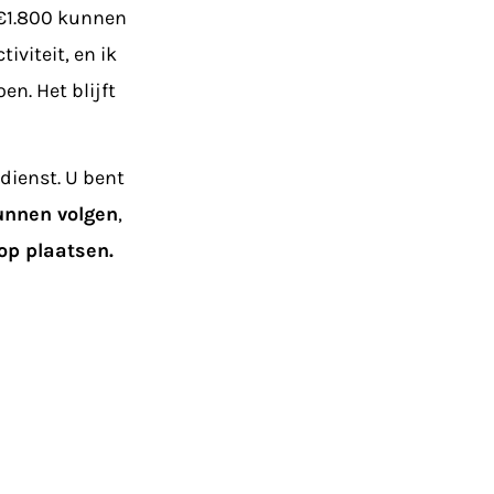
 €1.800 kunnen
viteit, en ik
n. Het blijft
dienst. U bent
unnen volgen
,
op plaatsen.