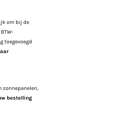
ijk om bij de
e BTW-
nog toegevoegd
naar
n zonnepanelen,
w bestelling