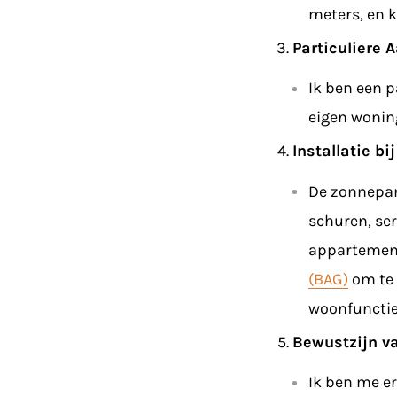
meters, en k
Particuliere 
Ik ben een p
eigen wonin
Installatie bi
De zonnepan
schuren, ser
appartemen
(BAG)
om te 
woonfunctie
Bewustzijn va
Ik ben me e