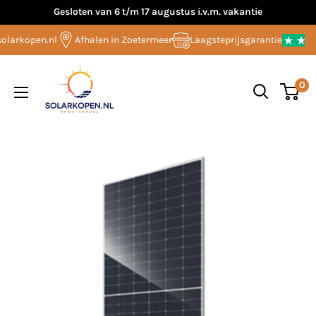
Overslaan
Gesloten van 6 t/m 17 augustus i.v.m. vakantie
naar
larkopen.nl
Afhalen in Zoetermeer
Laagsteprijsgarantie
inhoud
Solarkopen.nl
0