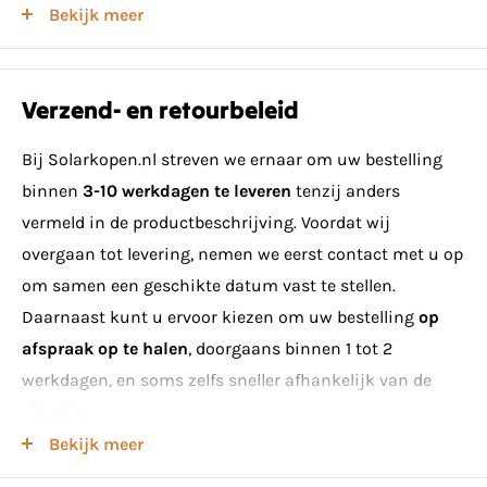
Bekijk meer
stuks op een pallet.
Kenmerken van de JAM72D40-600-MB
Verzend- en retourbeleid
230Wp/m2
N-Type
Bij Solarkopen.nl streven we ernaar om uw bestelling
144 Cellen
binnen
3-10 werkdagen te leveren
tenzij anders
vermeld in de productbeschrijving. Voordat wij
Glas-Glas/Zilver-Wit
overgaan tot levering, nemen we eerst contact met u op
Zilver frame
om samen een geschikte datum vast te stellen.
MC4-EVO2A
Daarnaast kunt u ervoor kiezen om uw bestelling
op
1.2M Kabellengte
afspraak op te halen
, doorgaans binnen 1 tot 2
Gewicht 31.8kg
werkdagen, en soms zelfs sneller afhankelijk van de
Afmetingen 2278x1134x30mm
situatie.
Bekijk meer
Voordelen van N-Type zonnepanelen
Minimumeisen voor levering van zonnepanelen