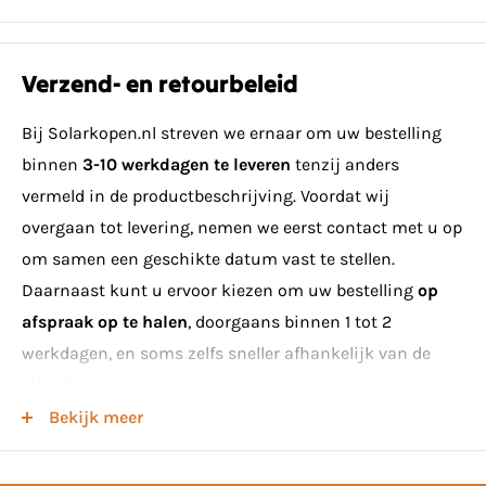
1004330
Flatfix Eindklem 30mm
4
1007012
Flatfix Fusion Daksteun
24
Verzend- en retourbeleid
1007022
Flatfix Fusion Basiselement laag
8
Bij Solarkopen.nl streven we ernaar om uw bestelling
1007031
Flatfix Fusion Basiselement hoog
8
binnen
3-10 werkdagen te leveren
tenzij anders
1007041
Flatfix Fusion Kabelclip optimizer ready
7
vermeld in de productbeschrijving. Voordat wij
1007196
Flatfix Fusion Basisprofiel 1077mm
8
overgaan tot levering, nemen we eerst contact met u op
om samen een geschikte datum vast te stellen.
Flatfix Fusion Winddeflector achter
1007209
7
Daarnaast kunt u ervoor kiezen om uw bestelling
op
1700
afspraak op te halen
, doorgaans binnen 1 tot 2
1007210
Flatfix Fusion Ballasthouder 1700
7
werkdagen, en soms zelfs sneller afhankelijk van de
1007226
Flatfix Fusion Winddeflector Links XL
1
situatie.
1007227
Flatfix Fusion Winddeflector Rechts XL
1
Bekijk meer
Minimumeisen voor levering van zonnepanelen
100808
Zelftappende plaat schroef 6,0 x 25 mm
20
Houd er rekening mee dat bij het bestellen van
5