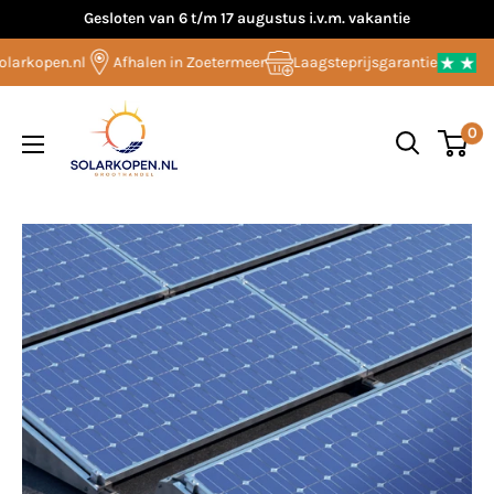
Overslaan
Gesloten van 6 t/m 17 augustus i.v.m. vakantie
naar
arkopen.nl
Afhalen in Zoetermeer
Laagsteprijsgarantie
inhoud
Solarkopen.nl
0