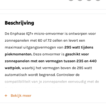
Beschrijving
De Enphase IQ7+ micro-omvormer is ontworpen voor
zonnepanelen met 60 of 72 cellen en levert een
maximaal uitgangsvermogen van
295 watt tijdens
piekmomenten.
Deze omvormer is
geschikt voor
zonnepanelen met een vermogen tussen 235 en 440
wattpiek
, waarbij het vermogen boven de 295 watt
automatisch wordt begrensd. Controleer de
compatibiliteit van je zonnepanelen eenvoudig met de
Enphase compatibiliteitscalculator.
Bekijk meer
Voor elk zonnepaneel is één micro-omvormer nodig.
Een IQ7+ micro-omvormer produceert 1,26 ampère, wat