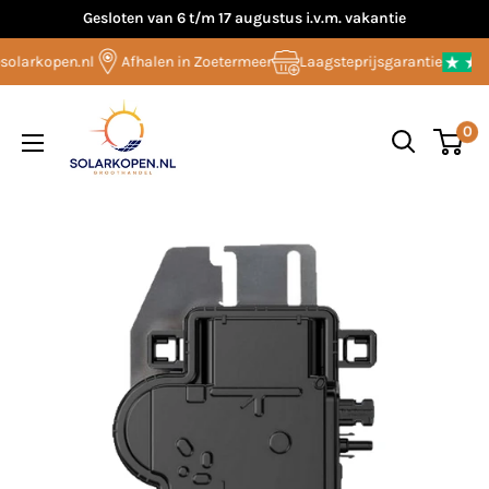
Overslaan
Gesloten van 6 t/m 17 augustus i.v.m. vakantie
naar
olarkopen.nl
Afhalen in Zoetermeer
Laagsteprijsgarantie
inhoud
Solarkopen.nl
0