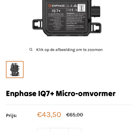
Klik op de afbeelding om te zoomen
Enphase IQ7+ Micro-omvormer
Verkoopprijs
€43,50
Normale
€65,00
Prijs:
prijs