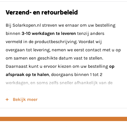
betekent dat je op een groep van 16 ampère maximaal
Verzend- en retourbeleid
12 panelen kunt aansluiten.
Bij Solarkopen.nl streven we ernaar om uw bestelling
Let op:
om de garantie op deze omvormers te
binnen
3-10 werkdagen te leveren
tenzij anders
behouden, moeten ze worden aangesloten op een Envoy
vermeld in de productbeschrijving. Voordat wij
en een relais. Houd er rekening mee dat de IQ8-serie
overgaan tot levering, nemen we eerst contact met u op
niet compatibel is met de IQ7-serie. Daarnaast is de
om samen een geschikte datum vast te stellen.
Envoy noodzakelijk om de IQ8 omvormers in gebruik te
Daarnaast kunt u ervoor kiezen om uw bestelling
op
nemen.
afspraak op te halen
, doorgaans binnen 1 tot 2
De krachtige smart-grid ready Enphase IQ Series
werkdagen, en soms zelfs sneller afhankelijk van de
Micros™ met geïntegreerde MC4-connectoren zorgen
situatie.
voor een drastische vereenvoudiging van het
Bekijk meer
Minimumeisen voor levering van zonnepanelen
installatieproces en realiseren de hoogste
systeemefficiëntie.
Houd er rekening mee dat bij het bestellen van
zonnepanelen voor levering een
minimum van 8 stuks
De micro-omvormers IQ 7- en IQ 7+ – onderdeel van het