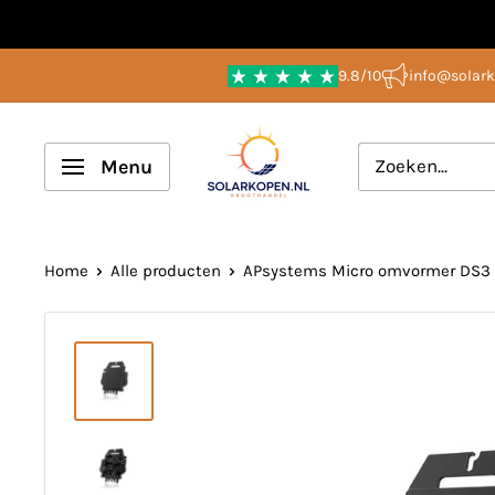
Overslaan
naar
9.8/10
info@solark
inhoud
Solarkopen.nl
Menu
Home
Alle producten
APsystems Micro omvormer DS3