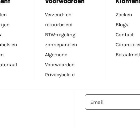
ment
Voorwaarden
Klanten
wenst, is dit enkel af
len
Verzend- en
Zoeken
rijen
retourbeleid
Blogs
s
BTW-regeling
Contact
bels en
zonnepanelen
Garantie e
mers bedragen €15
en
Algemene
Betaalmet
teriaal
Voorwaarden
tterijen bedragen €110,
Privacybeleid
rowatt en Ecoflow
panelen bedragen €90
aal)
rmers bedragen €30