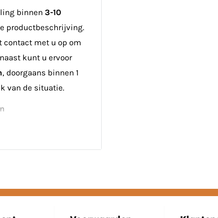
 micro-omvormer.
lling binnen
3-10
 vervolgens bevestig je
de productbeschrijving.
en van de DS3 kan met
st contact met u op om
 AC-buskabel. Hierna
naast kunt u ervoor
laats je de
n
, doorgaans binnen 1
gesloten worden en de
k van de situatie.
en
zonnepanelen voor
ij bestellingen onder
maar u kunt de panelen
eriaal
ombinatie met