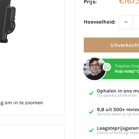
Verko
€167,
Prijs:
Hoeveelheid:
Uitverkoch
Tolgahan Dog
Hulp nodig? C
Ophalen in ons m
Ter plekke afrekenen
ng om in te zoomen
9,8 uit 500+ revie
Service waar je op ku
Laagsteprijsgaran
Gratis offerte op maa