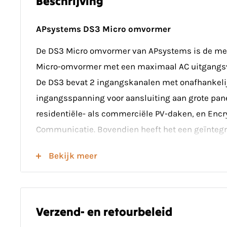
Beschrijving
APsystems DS3 Micro omvormer
De DS3 Micro omvormer van APsystems is de me
Micro-omvormer met een maximaal AC uitgangs
De DS3 bevat 2 ingangskanalen met onafhankeli
ingangsspanning voor aansluiting aan grote pan
residentiële- als commerciële PV-daken, en Enc
Communicatie. Bovendien heeft het een geïntegr
(Reactive Power Control) voor interactie met het
Bekijk meer
spanningsverschillen beter te managen. Om de 
elektronica te verminderen, de waterdichtheid e
te verbeteren zijn de componenten ingekapseld m
Verzend- en retourbeleid
Voordat je de APS-DS3-EU installeert controleer j