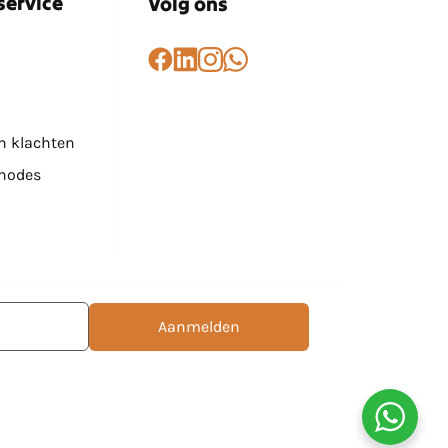
service
Volg ons
n klachten
hodes
Aanmelden