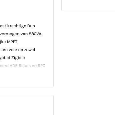
est krachtige Duo
vermogen van 880VA.
jke MPPT,
elen voor op zowel
rypted Zigbee
eerd VDE Relais en RPC
 net om eventuele
spanning op de
n thermische dissipatie
et siliconen.
e of de netspanning