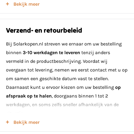
Bekijk meer
foutdiagnose voor optimale energieopbrengst
✔
Uitgebreide beveiliging
– Bescherming tegen
overspanning (type II) aan zowel AC- als DC-zijde
Verzend- en retourbeleid
✔
Veilig en betrouwbaar
– Standaard voorzien van
vlamboogdetectie en geïntegreerde DC-schakelaar
Bij Solarkopen.nl streven we ernaar om uw bestelling
✔
Draadloze connectiviteit
– Voor een snelle en
binnen
3-10 werkdagen te leveren
tenzij anders
eenvoudige netwerkverbinding
vermeld in de productbeschrijving. Voordat wij
Deze nieuwste generatie omvormers in ons
overgaan tot levering, nemen we eerst contact met u op
assortiment biedt een
compact en efficiënt ontwerp
. Ze
om samen een geschikte datum vast te stellen.
zijn eenvoudig te installeren,
gebruiksvriendelijk
en
Daarnaast kunt u ervoor kiezen om uw bestelling
op
battery-ready
voor een toekomstbestendige zonne-
afspraak op te halen
, doorgaans binnen 1 tot 2
installatie.
werkdagen, en soms zelfs sneller afhankelijk van de
situatie.
Bekijk meer
Minimumeisen voor levering van zonnepanelen