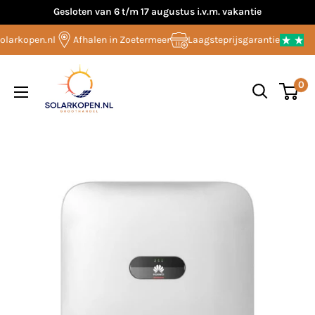
Overslaan
Gesloten van 6 t/m 17 augustus i.v.m. vakantie
naar
larkopen.nl
Afhalen in Zoetermeer
Laagsteprijsgarantie
inhoud
Solarkopen.nl
0