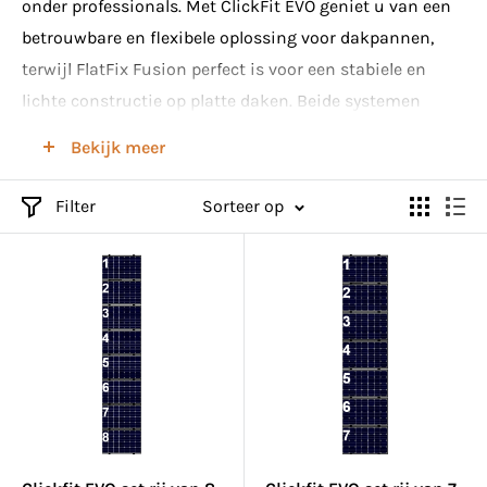
onder professionals. Met ClickFit EVO geniet u van een
betrouwbare en flexibele oplossing voor dakpannen,
terwijl FlatFix Fusion perfect is voor een stabiele en
lichte constructie op platte daken. Beide systemen
garanderen een duurzame en veilige montage van uw
Bekijk meer
zonnepanelen. Bekijk ons aanbod en kies voor kwaliteit
en efficiëntie met Esdec's innovatieve
Filter
Sorteer op
montagesystemen.