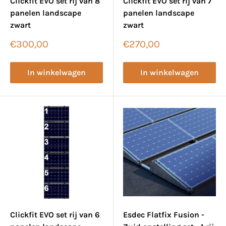
Clickfit EVO set rij van 8
Clickfit EVO set rij van 7
panelen landscape
panelen landscape
zwart
zwart
Verkoopprijs
Verkoopprijs
€300,00
€270,00
In winkelwagen
In winkelwagen
Clickfit EVO set rij van 6
Esdec Flatfix Fusion -