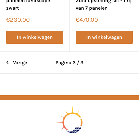
panelen landscape
Zuid opstelling set - 1 rij
zwart
van 7 panelen
Verkoopprijs
Verkoopprijs
€230,00
€470,00
In winkelwagen
In winkelwagen
Vorige
Pagina 3 / 3