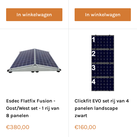
In winkelwagen
In winkelwagen
Esdec Flatfix Fusion -
Clickfit EVO set rij van 4
Oost/West set - 1 rij van
panelen landscape
8 panelen
zwart
Verkoopprijs
Verkoopprijs
€380,00
€160,00