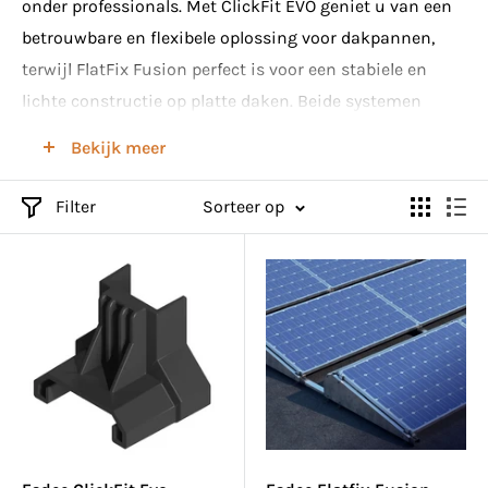
onder professionals. Met ClickFit EVO geniet u van een
betrouwbare en flexibele oplossing voor dakpannen,
terwijl FlatFix Fusion perfect is voor een stabiele en
lichte constructie op platte daken. Beide systemen
garanderen een duurzame en veilige montage van uw
Bekijk meer
zonnepanelen. Bekijk ons aanbod en kies voor kwaliteit
en efficiëntie met Esdec's innovatieve
Filter
Sorteer op
montagesystemen.