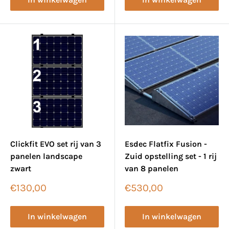
Clickfit EVO set rij van 3
Esdec Flatfix Fusion -
panelen landscape
Zuid opstelling set - 1 rij
zwart
van 8 panelen
Verkoopprijs
Verkoopprijs
€130,00
€530,00
In winkelwagen
In winkelwagen