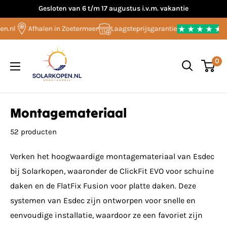
Overslaan
Gesloten van 6 t/m 17 augustus i.v.m. vakantie
naar
l
Afhalen in Zoetermeer
Laagsteprijsgarantie
9.8/
inhoud
Solarkopen.nl
0
Montagemateriaal
52 producten
Verken het hoogwaardige montagemateriaal van Esdec
bij Solarkopen, waaronder de ClickFit EVO voor schuine
daken en de FlatFix Fusion voor platte daken. Deze
systemen van Esdec zijn ontworpen voor snelle en
eenvoudige installatie, waardoor ze een favoriet zijn