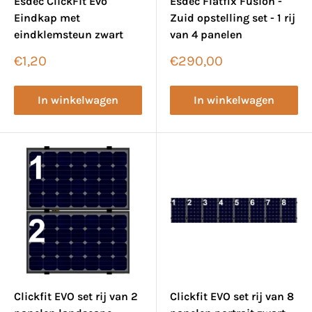
Esdec ClickFit Evo
Esdec Flatfix Fusion -
Eindkap met
Zuid opstelling set - 1 rij
eindklemsteun zwart
van 4 panelen
Verkoopprijs
Verkoopprijs
€1,20
€290,00
In winkelwagen
In winkelwagen
Clickfit EVO set rij van 2
Clickfit EVO set rij van 8