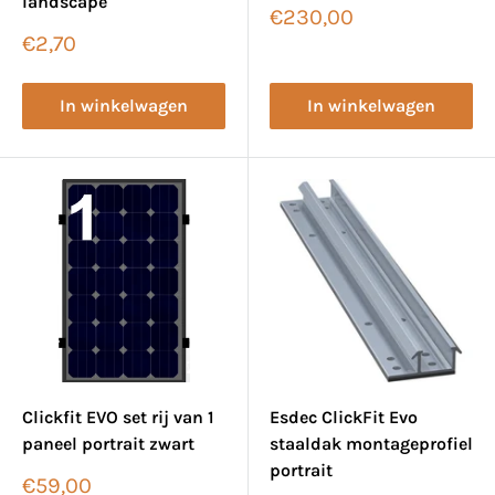
landscape
Verkoopprijs
€230,00
Verkoopprijs
€2,70
In winkelwagen
In winkelwagen
Clickfit EVO set rij van 1
Esdec ClickFit Evo
paneel portrait zwart
staaldak montageprofiel
portrait
Verkoopprijs
€59,00