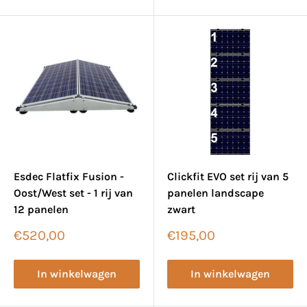
Esdec Flatfix Fusion -
Clickfit EVO set rij van 5
Oost/West set - 1 rij van
panelen landscape
12 panelen
zwart
Verkoopprijs
Verkoopprijs
€520,00
€195,00
In winkelwagen
In winkelwagen