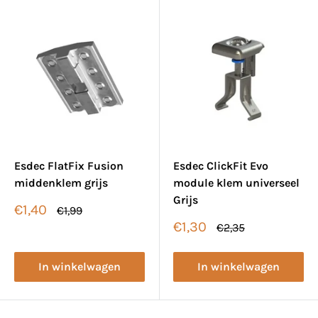
Esdec FlatFix Fusion
Esdec ClickFit Evo
middenklem grijs
module klem universeel
Grijs
Verkoopprijs
€1,40
Normale
€1,99
prijs
Verkoopprijs
€1,30
Normale
€2,35
prijs
In winkelwagen
In winkelwagen