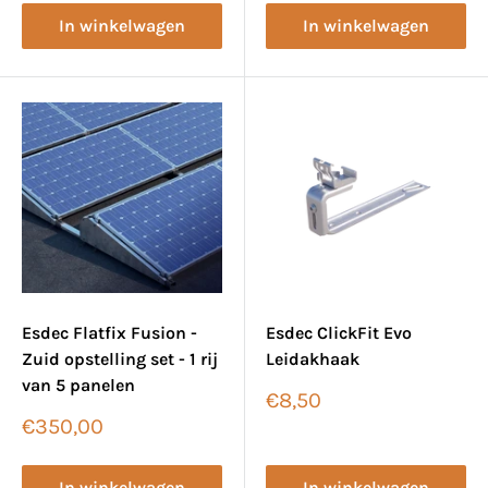
In winkelwagen
In winkelwagen
Esdec Flatfix Fusion -
Esdec ClickFit Evo
Zuid opstelling set - 1 rij
Leidakhaak
van 5 panelen
Verkoopprijs
€8,50
Verkoopprijs
€350,00
In winkelwagen
In winkelwagen