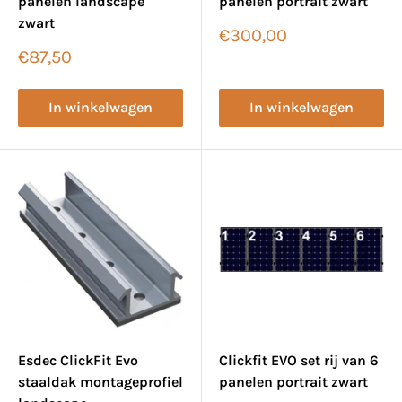
panelen landscape
panelen portrait zwart
zwart
Verkoopprijs
€300,00
Verkoopprijs
€87,50
In winkelwagen
In winkelwagen
Esdec ClickFit Evo
Clickfit EVO set rij van 6
staaldak montageprofiel
panelen portrait zwart