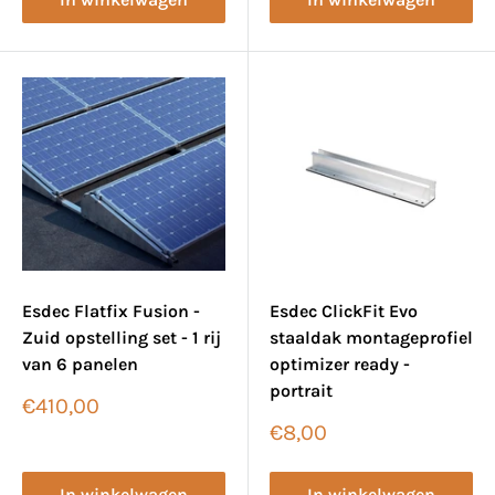
Esdec Flatfix Fusion -
Esdec ClickFit Evo
Zuid opstelling set - 1 rij
staaldak montageprofiel
van 6 panelen
optimizer ready -
portrait
Verkoopprijs
€410,00
Verkoopprijs
€8,00
In winkelwagen
In winkelwagen