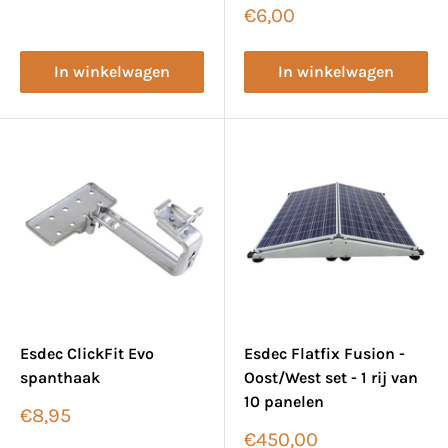
Verkoopprijs
€6,00
In winkelwagen
In winkelwagen
Esdec ClickFit Evo
Esdec Flatfix Fusion -
spanthaak
Oost/West set - 1 rij van
10 panelen
Verkoopprijs
€8,95
Verkoopprijs
€450,00