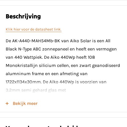
Beschrijving
Klik hier voor de datasheet link.
De AK-A440-MAH54Mb-BK van Aiko Solar is een All
Black N-Type ABC zonnepaneel en heeft een vermogen
van 440 Wattpiek. De Aiko 440Wp heeft 108
Monokristallijn silicium cellen, een zwart geanodiseerd
alumninum frame en een afmeting van
1722x1134x30mm. De Aiko 440Wp is voorzien van
3.2mm semi gehard glas met
antireflectiecoating.Verder beschikt de AK-A440-
Bekijk meer
MAH54Mb-BK over een rendement van 22.5% en heeft
het paneel MC4 connectoren. Dankzij de N-Type ABC
technologie is het volledige frontoppervlak in staat om