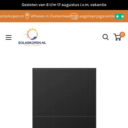
Overslaan
Gesloten van 6 t/m 17 augustus i.v.m. vakantie
naar
larkopen.nl
Afhalen in Zoetermeer
Laagsteprijsgarantie
inhoud
Solarkopen.nl
0