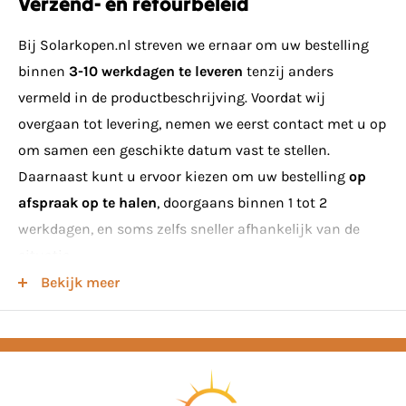
Verzend- en retourbeleid
effectief zonlicht te absorberen. Bij Aiko Solar
zonnepanelen profiteer je van 15 jaar product- en 30
Bij Solarkopen.nl streven we ernaar om uw bestelling
jaar vermogensgarantie. Er zitten 36 stuks op een
binnen
3-10 werkdagen te leveren
tenzij anders
pallet.
vermeld in de productbeschrijving. Voordat wij
overgaan tot levering, nemen we eerst contact met u op
Kenmerken van de AK-A440-MAH54Mb-BK
om samen een geschikte datum vast te stellen.
225Wp/m2
Daarnaast kunt u ervoor kiezen om uw bestelling
op
N-Type ABC
afspraak op te halen
, doorgaans binnen 1 tot 2
108 cellen
werkdagen, en soms zelfs sneller afhankelijk van de
situatie.
All Black
Bekijk meer
Zwart frame
Minimumeisen voor levering van zonnepanelen
MC4 EVO2
Houd er rekening mee dat bij het bestellen van
Gewicht 21.2kg
zonnepanelen voor levering een
minimum van 8 stuks
1722x1134x30mm
vereist is. Bij bestellingen onder dit aantal kunnen we