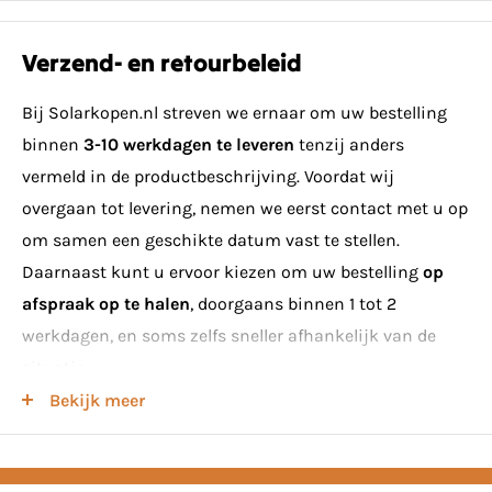
100302
1
Universele middenklem met vereffening
2
6
Verzend- en retourbeleid
100433
Flatfix Eindklem 30mm
8
0
Bij Solarkopen.nl streven we ernaar om uw bestelling
2
binnen
3-10 werkdagen te leveren
tenzij anders
1007012
Flatfix Fusion Daksteun
4
vermeld in de productbeschrijving. Voordat wij
overgaan tot levering, nemen we eerst contact met u op
100702
1
Flatfix Fusion Basiselement laag
om samen een geschikte datum vast te stellen.
2
2
Daarnaast kunt u ervoor kiezen om uw bestelling
op
1007031
Flatfix Fusion Basiselement hoog
6
afspraak op te halen
, doorgaans binnen 1 tot 2
1
werkdagen, en soms zelfs sneller afhankelijk van de
1007041
Flatfix Fusion Kabelclip optimizer ready
0
situatie.
1
Bekijk meer
Minimumeisen voor levering van zonnepanelen
1007196
Flatfix Fusion Basisprofiel 1077mm
2
Houd er rekening mee dat bij het bestellen van
1007210
Flatfix Fusion Ballasthouder 1700
5
zonnepanelen voor levering een
minimum van 8 stuks