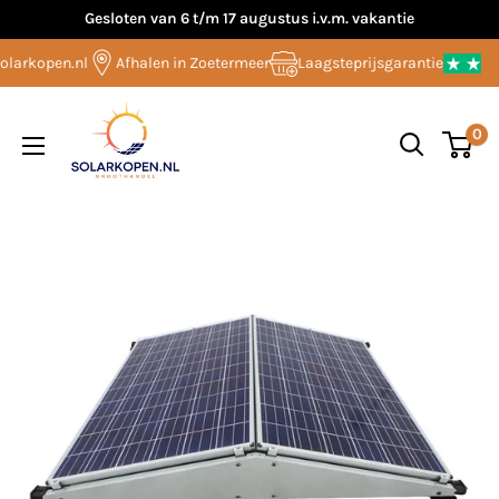
Overslaan
Gesloten van 6 t/m 17 augustus i.v.m. vakantie
naar
larkopen.nl
Afhalen in Zoetermeer
Laagsteprijsgarantie
inhoud
Solarkopen.nl
0