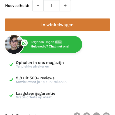
Hoeveelheid:
In winkelwagen
Tolgahan Dogan
Online
Hulp nodig? Chat met ons!
Ophalen in ons magazijn
Ter plekke afrekenen
9,8 uit 500+ reviews
Service waar je op kunt rekenen
Laagsteprijsgarantie
Gratis offerte op maat