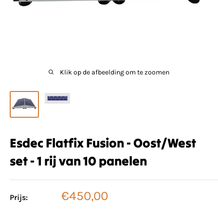
Klik op de afbeelding om te zoomen
Esdec Flatfix Fusion - Oost/West
set - 1 rij van 10 panelen
Verkoopprijs
€450,00
Prijs: