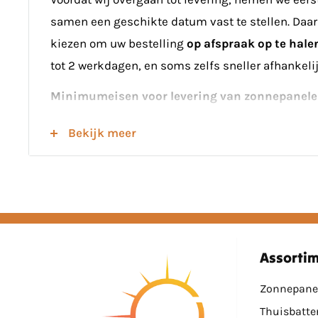
samen een geschikte datum vast te stellen. Daar
kiezen om uw bestelling
op afspraak op te hale
tot 2 werkdagen, en soms zelfs sneller afhankelij
Minimumeisen voor levering van zonnepanel
Houd er rekening mee dat bij het bestellen van 
Bekijk meer
levering een
minimum van 8 stuks
vereist is. B
dit aantal kunnen we geen levering aanbieden, 
wel afhalen in ons magazijn.
Minimumeisen voor levering van montagemat
Wij leveren montagemateriaal
uitsluitend in c
Assorti
zonnepanelen.
Indien u alleen montagemateriaal 
Zonnepane
te halen.
Thuisbatte