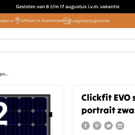
Gesloten van 6 t/m 17 augustus i.v.m. vakantie
open.nl
Afhalen in Zoetermeer
Laagsteprijsgarantie
po...
Clickfit EVO 
portrait zwa