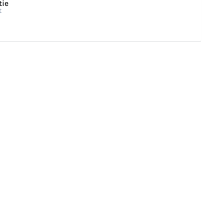
tie
t