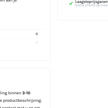
Laagsteprijsgaran
Gratis offerte op maa
6
6
4
2
lling binnen
3-10
de productbeschrijving.
st contact met u op om