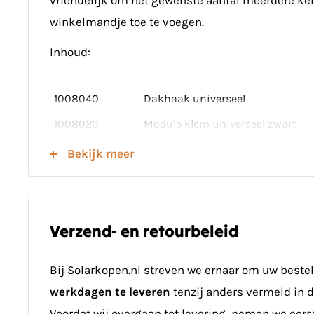
winkelmandje toe te voegen.
Inhoud:
1008040
Dakhaak universeel
1008020
Module klem universeel zwart
1008060
Montagerail eindkap zwart
Bekijk meer
1008132
Montagerail 2338mm
Verzend- en retourbeleid
Bij Solarkopen.nl streven we ernaar om uw beste
werkdagen te leveren
tenzij anders vermeld in 
Voordat wij overgaan tot levering, nemen we eer