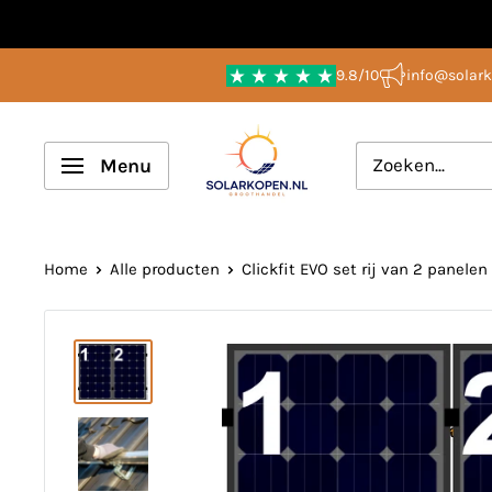
Overslaan
naar
9.8/10
info@solark
inhoud
Solarkopen.nl
Menu
Home
Alle producten
Clickfit EVO set rij van 2 panelen 