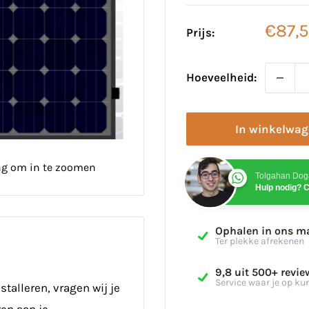
Verko
€87,
Prijs:
Hoeveelheid:
In winkelwa
ng om in te zoomen
Tolgahan Dog
Hulp nodig? C
Ophalen in ons m
Ter plekke afrekenen
9,8 uit 500+ revie
Service waar je op ku
talleren, vragen wij je
en aan je